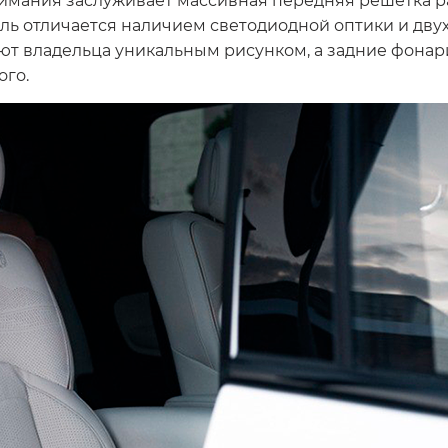
иль отличается наличием светодиодной оптики и дв
т владельца уникальным рисунком, а задние фонари
ого.