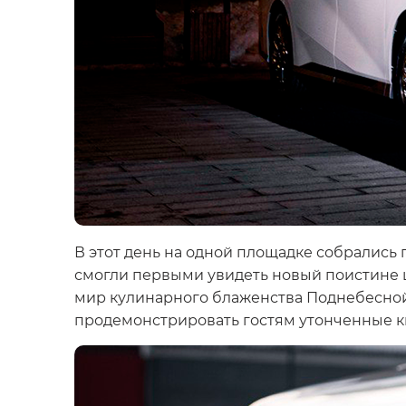
В этот день на одной площадке собрались
смогли первыми увидеть новый поистине 
мир кулинарного блаженства Поднебесной
продемонстрировать гостям утонченные к