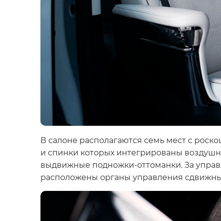
В салоне располагаются семь мест с роскош
и спинки которых интегрированы воздушн
выдвижные подножки-оттоманки. За управ
расположены органы управления сдвижным