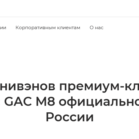
чии
Корпоративным клиентам
О нас
инивэнов премиум-кл
: GAC M8 официально
России