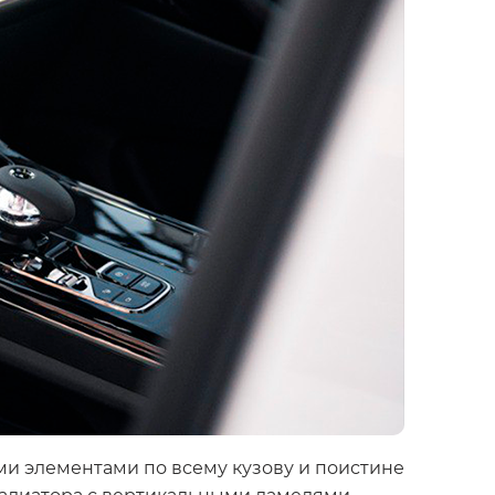
и элементами по всему кузову и поистине
адиатора с вертикальными ламелями,