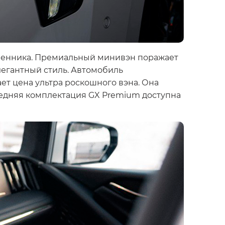
твенника. Премиальный минивэн поражает
легантный стиль. Автомобиль
ет цена ультра роскошного вэна. Она
следняя комплектация GX Premium доступна