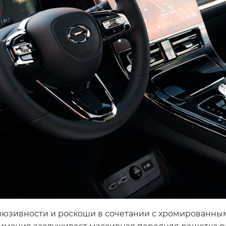
люзивности и роскоши в сочетании с хромированным
нимания заслуживает массивная передняя решетка р