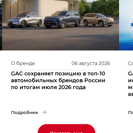
О бренде
06
августа
2026
С
GAC сохраняет позицию в топ-10
G
автомобильных брендов России
и
по итогам июля 2026 года
м
а
Подробнее
П