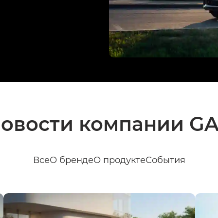
овости компании G
Все
О бренде
О продукте
События