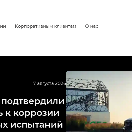
чии
Корпоративным клиентам
О нас
7 августа 2026
 подтвердили
ь к коррозии
ых испытаний