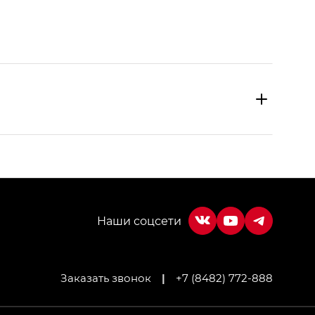
Заказать звонок
|
+7 (8482) 772-888
МИУМ — GX PREMIUM, Джи Эти — GT, Джи Эль —