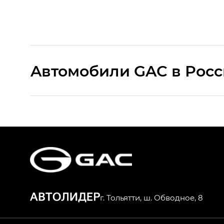
Aвтомобили GAC в Рос
S9 — Эс 9 (S9) в комплектации Эс Икс 
S7 — Эс 7 (S7) в комплектациях Эс Икс П
HYPTEC HT — Хайптек Эйч Ти (HYPTEC H
AION V — Айон Ви в комплектациях Экс 
г. Тольятти, ш. Обводное, 8
GS8 — Джи Эс 8 (GS8) в комплектациях 
GL