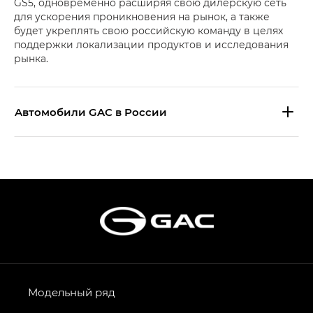
GS5, одновременно расширяя свою дилерскую сеть
для ускорения проникновения на рынок, а также
будет укреплять свою российскую команду в целях
поддержки локализации продуктов и исследования
рынка.
Aвтомобили GAC в России
S9 — Эс 9 (S9) в комплектации
Эс Икс ПРЕМИУМ — SX PREMIUM
S7 — Эс 7 (S7) в комплектациях
Эс Икс ПРЕМИУМ — SX PREMIUM, Эс Тэ — ST
HYPTEC HT — Хайптек Эйч Ти (HYPTEC HT)
в комплектации Экс ПРЕМИУМ — EX PREMIUM
AION V — Айон Ви в комплектациях Экс — EX,
Модельный ряд
Экс ПРЕМИУМ — EX Premium