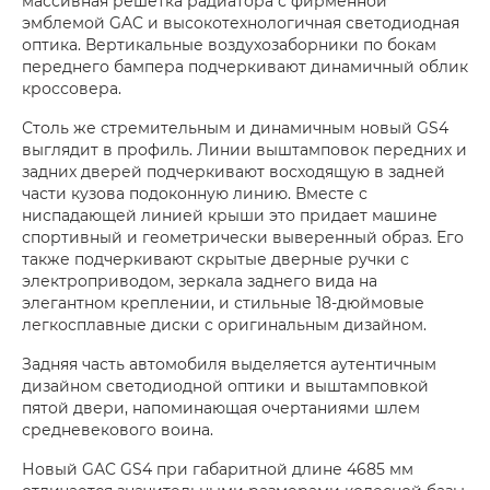
массивная решетка радиатора с фирменной
эмблемой GAC и высокотехнологичная светодиодная
оптика. Вертикальные воздухозаборники по бокам
переднего бампера подчеркивают динамичный облик
кроссовера.
Столь же стремительным и динамичным новый GS4
выглядит в профиль. Линии выштамповок передних и
задних дверей подчеркивают восходящую в задней
части кузова подоконную линию. Вместе с
ниспадающей линией крыши это придает машине
спортивный и геометрически выверенный образ. Его
также подчеркивают скрытые дверные ручки с
электроприводом, зеркала заднего вида на
элегантном креплении, и стильные 18-дюймовые
легкосплавные диски с оригинальным дизайном.
Задняя часть автомобиля выделяется аутентичным
дизайном светодиодной оптики и выштамповкой
пятой двери, напоминающая очертаниями шлем
средневекового воина.
Новый GAC GS4 при габаритной длине 4685 мм