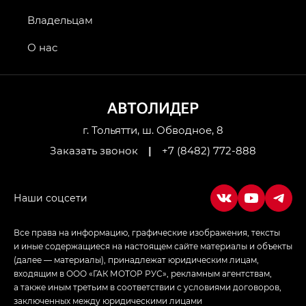
GS4 — Джи Эс 4 (GS4) в комплектациях Джи Би
Владельцам
Передний привод — GB 2WD, Джи Би Полный
привод — GB AWD, Джи Эль Полный привод —
О нас
GL AWD
M8 — Эм 8 (M8) в комплектациях Джи Эль — GL,
Джи Ти — GT, Джи Икс — GX,
Джи Икс ПРЕМИУМ — GX PREMIUM, ЛАУНЖ —
LOUNGE
г. Тольятти, ш. Обводное, 8
Заказать звонок
|
+7 (8482) 772-888
Empow — Эмпау (Empow) в комплектации
Джи Эс — GS, Джи Эль с элементы экстерьера
в спортивном стиле — GL
(S-Style)
Все права на информацию, графические изображения, тексты
и иные содержащиеся на настоящем сайте материалы и объекты
(далее — материалы), принадлежат юридическим лицам,
входящим в ООО «ГАК МОТОР РУС», рекламным агентствам,
а также иным третьим в соответствии с условиями договоров,
заключенных между юридическими лицами