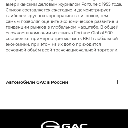
американским деловым журналом Fortune с 1955 года.
Список составляется ежегодно и демонстрирует
наиболее крупных корпоративных игроков, тем
самым позволяя оценить экономическое развитие и
тенденции рынков в глобальном масштабе. В общей
сложности компании из списка Fortune Global 500
составляют примерно третью часть ВВП глобальной
экономики, при этом на их долю приходится
основной объём всей транснациональной торговли.
Aвтомобили GAC в России
S9 — Эс 9 (S9) в комплектации
Эс Икс ПРЕМИУМ — SX PREMIUM
S7 — Эс 7 (S7) в комплектациях
Эс Икс ПРЕМИУМ — SX PREMIUM, Эс Тэ — ST