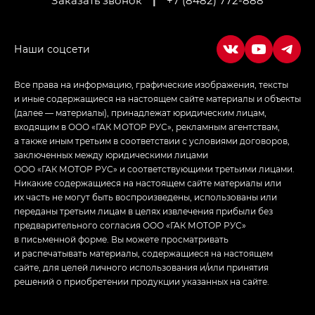
Заказать звонок
|
+7 (8482) 772-888
Empow — Эмпау (Empow) в комплектации
Джи Эс — GS, Джи Эль с элементы экстерьера
в спортивном стиле — GL
(S-Style)
Все права на информацию, графические изображения, тексты
и иные содержащиеся на настоящем сайте материалы и объекты
(далее — материалы), принадлежат юридическим лицам,
входящим в ООО «ГАК МОТОР РУС», рекламным агентствам,
а также иным третьим в соответствии с условиями договоров,
заключенных между юридическими лицами
ООО «ГАК МОТОР РУС» и соответствующими третьими лицами.
Никакие содержащиеся на настоящем сайте материалы или
их часть не могут быть воспроизведены, использованы или
переданы третьим лицам в целях извлечения прибыли без
предварительного согласия ООО «ГАК МОТОР РУС»
в письменной форме. Вы можете просматривать
и распечатывать материалы, содержащиеся на настоящем
сайте, для целей личного использования и/или принятия
решений о приобретении продукции указанных на сайте.