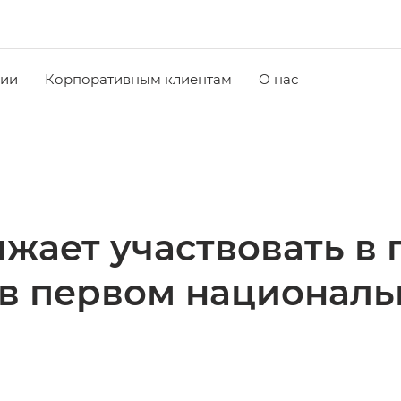
чии
Корпоративным клиентам
О нас
жает участвовать в 
в первом националь