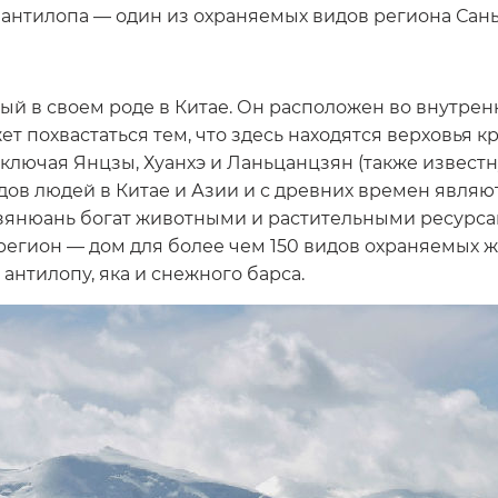
 антилопа — один из охраняемых видов региона Сан
 в своем роде в Китае. Он расположен во внутренн
т похвастаться тем, что здесь находятся верховья к
лючая Янцзы, Хуанхэ и Ланьцанцзян (также известну
ов людей в Китае и Азии и с древних времен являю
зянюань богат животными и растительными ресурса
регион — дом для более чем 150 видов охраняемых ж
антилопу, яка и снежного барса.