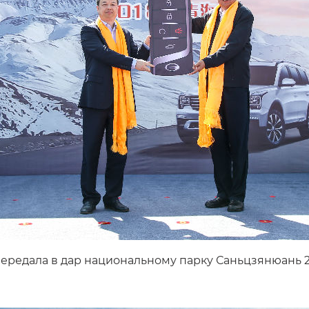
ередала в дар национальному парку Саньцзянюань 