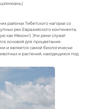
ьцзянюань.)
их районах Тибетского нагорья со
рупных рек Евразийского континента,
ю как Меконг). Эти реки служат
тся основой для процветания
ми и является самой биологически
ивотных и растений, находящихся под