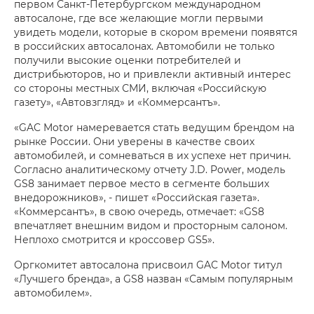
первом Санкт-Петербургском международном
автосалоне, где все желающие могли первыми
увидеть модели, которые в скором времени появятся
в российских автосалонах. Автомобили не только
получили высокие оценки потребителей и
дистрибьюторов, но и привлекли активный интерес
со стороны местных СМИ, включая «Российскую
газету», «Автовзгляд» и «Коммерсантъ».
«GAC Motor намеревается стать ведущим брендом на
рынке России. Они уверены в качестве своих
автомобилей, и сомневаться в их успехе нет причин.
Согласно аналитическому отчету J.D. Power, модель
GS8 занимает первое место в сегменте больших
внедорожников», - пишет «Российская газета».
«Коммерсантъ», в свою очередь, отмечает: «GS8
впечатляет внешним видом и просторным салоном.
Неплохо смотрится и кроссовер GS5».
Оргкомитет автосалона присвоил GAC Motor титул
«Лучшего бренда», а GS8 назван «Самым популярным
автомобилем».