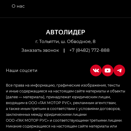
привод — GB AWD, Джи Эль Полный привод —
О нас
GL AWD
M8 — Эм 8 (M8) в комплектациях Джи Эль — GL,
Джи Ти — GT, Джи Икс — GX,
Джи Икс ПРЕМИУМ — GX PREMIUM, ЛАУНЖ —
LOUNGE
г. Тольятти, ш. Обводное, 8
Заказать звонок
|
+7 (8482) 772-888
Empow — Эмпау (Empow) в комплектации
Джи Эс — GS, Джи Эль с элементы экстерьера
в спортивном стиле — GL
(S-Style)
Все права на информацию, графические изображения, тексты
и иные содержащиеся на настоящем сайте материалы и объекты
(далее — материалы), принадлежат юридическим лицам,
входящим в ООО «ГАК МОТОР РУС», рекламным агентствам,
а также иным третьим в соответствии с условиями договоров,
заключенных между юридическими лицами
ООО «ГАК МОТОР РУС» и соответствующими третьими лицами.
Никакие содержащиеся на настоящем сайте материалы или