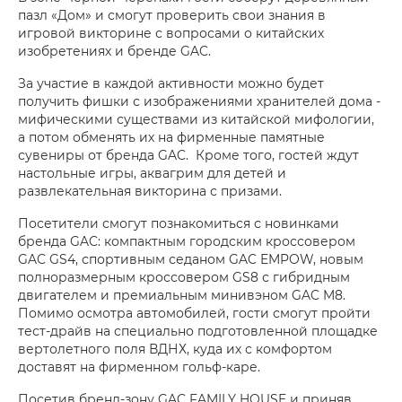
пазл «Дом» и смогут проверить свои знания в
игровой викторине с вопросами о китайских
изобретениях и бренде GAC.
За участие в каждой активности можно будет
получить фишки с изображениями хранителей дома -
мифическими существами из китайской мифологии,
а потом обменять их на фирменные памятные
сувениры от бренда GAC. Кроме того, гостей ждут
настольные игры, аквагрим для детей и
развлекательная викторина с призами.
Посетители смогут познакомиться с новинками
бренда GAC: компактным городским кроссовером
GAC GS4, спортивным седаном GAC EMPOW, новым
полноразмерным кроссовером GS8 с гибридным
двигателем и премиальным минивэном GAC M8.
Помимо осмотра автомобилей, гости смогут пройти
тест-драйв на специально подготовленной площадке
вертолетного поля ВДНХ, куда их с комфортом
доставят на фирменном гольф-каре.
Посетив бренд-зону GAC FAMILY HOUSE и приняв