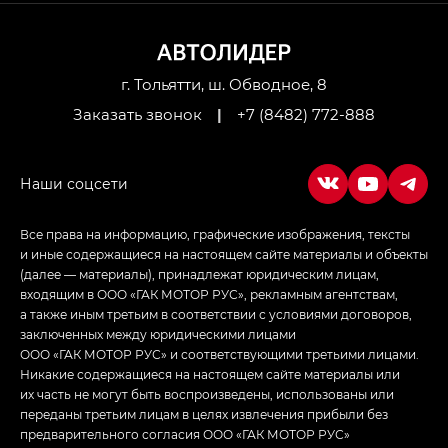
M8 — Эм 8 (M8) в комплектациях Джи Эль — GL,
Джи Ти — GT, Джи Икс — GX,
Джи Икс ПРЕМИУМ — GX PREMIUM, ЛАУНЖ —
LOUNGE
г. Тольятти, ш. Обводное, 8
Заказать звонок
|
+7 (8482) 772-888
Empow — Эмпау (Empow) в комплектации
Джи Эс — GS, Джи Эль с элементы экстерьера
в спортивном стиле — GL
(S-Style)
Все права на информацию, графические изображения, тексты
и иные содержащиеся на настоящем сайте материалы и объекты
(далее — материалы), принадлежат юридическим лицам,
входящим в ООО «ГАК МОТОР РУС», рекламным агентствам,
а также иным третьим в соответствии с условиями договоров,
заключенных между юридическими лицами
ООО «ГАК МОТОР РУС» и соответствующими третьими лицами.
Никакие содержащиеся на настоящем сайте материалы или
их часть не могут быть воспроизведены, использованы или
переданы третьим лицам в целях извлечения прибыли без
предварительного согласия ООО «ГАК МОТОР РУС»