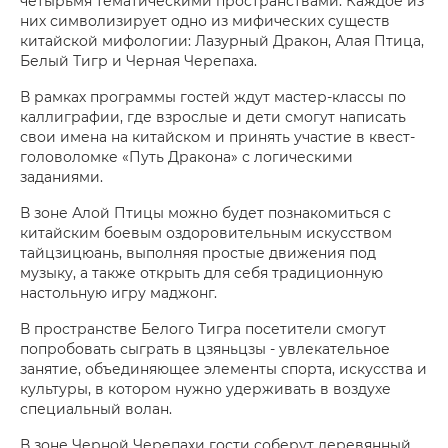
четырьмя тематическими пространствами. Каждое из
них символизирует одно из мифических существ
китайской мифологии: Лазурный Дракон, Алая Птица,
Белый Тигр и Черная Черепаха.
В рамках программы гостей ждут мастер-классы по
каллиграфии, где взрослые и дети смогут написать
свои имена на китайском и принять участие в квест-
головоломке «Путь Дракона» с логическими
заданиями.
В зоне Алой Птицы можно будет познакомиться с
китайским боевым оздоровительным искусством
тайцзицюань, выполняя простые движения под
музыку, а также открыть для себя традиционную
настольную игру маджонг.
В пространстве Белого Тигра посетители смогут
попробовать сыграть в цзяньцзы - увлекательное
занятие, объединяющее элементы спорта, искусства и
культуры, в котором нужно удерживать в воздухе
специальный волан.
В зоне Черной Черепахи гости соберут деревянный