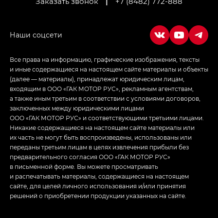
Заказать звонок
|
+7 (8482) 772-888
Empow — Эмпау (Empow) в комплектации
Джи Эс — GS, Джи Эль с элементы экстерьера
в спортивном стиле — GL
(S-Style)
Все права на информацию, графические изображения, тексты
и иные содержащиеся на настоящем сайте материалы и объекты
(далее — материалы), принадлежат юридическим лицам,
входящим в ООО «ГАК МОТОР РУС», рекламным агентствам,
а также иным третьим в соответствии с условиями договоров,
заключенных между юридическими лицами
ООО «ГАК МОТОР РУС» и соответствующими третьими лицами.
Никакие содержащиеся на настоящем сайте материалы или
их часть не могут быть воспроизведены, использованы или
переданы третьим лицам в целях извлечения прибыли без
предварительного согласия ООО «ГАК МОТОР РУС»
в письменной форме. Вы можете просматривать
и распечатывать материалы, содержащиеся на настоящем
сайте, для целей личного использования и/или принятия
решений о приобретении продукции указанных на сайте.