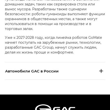
домашних задач, таких как сервировка стола или
вынос мусора. Разработаны также сценарии
безопасности: роботы-гуманоиды выполняют функции
охранников в общественных местах, а также могут
использоваться в помощи на производстве и в
торговых залах.
Уже к 2027-2028 году, когда линейка роботов GoMate
начнет поступать на зарубежные рынки, технологии,
разработанные GAC Group, начнут служить людям,
делая их жизнь проще и комфортнее.
Aвтомобили GAC в России
S9 — Эс 9 (S9) в комплектации
Эс Икс ПРЕМИУМ — SX PREMIUM
S7 — Эс 7 (S7) в комплектациях
Эс Икс ПРЕМИУМ — SX PREMIUM, Эс Тэ — ST