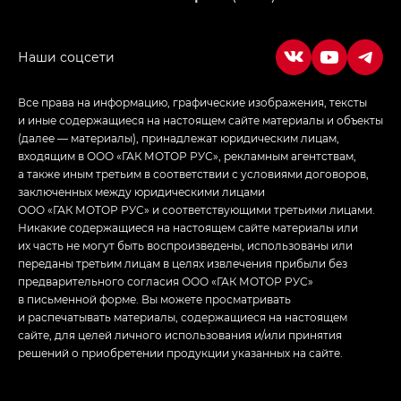
Empow — Эмпау (Empow) в комплектации
Джи Эс — GS, Джи Эль с элементы экстерьера
в спортивном стиле — GL
(S-Style)
Все права на информацию, графические изображения, тексты
и иные содержащиеся на настоящем сайте материалы и объекты
(далее — материалы), принадлежат юридическим лицам,
входящим в ООО «ГАК МОТОР РУС», рекламным агентствам,
а также иным третьим в соответствии с условиями договоров,
заключенных между юридическими лицами
ООО «ГАК МОТОР РУС» и соответствующими третьими лицами.
Никакие содержащиеся на настоящем сайте материалы или
их часть не могут быть воспроизведены, использованы или
переданы третьим лицам в целях извлечения прибыли без
предварительного согласия ООО «ГАК МОТОР РУС»
в письменной форме. Вы можете просматривать
и распечатывать материалы, содержащиеся на настоящем
сайте, для целей личного использования и/или принятия
решений о приобретении продукции указанных на сайте.