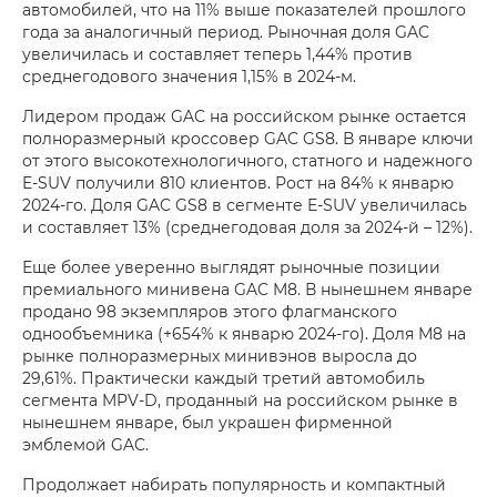
автомобилей, что на 11% выше показателей прошлого
года за аналогичный период. Рыночная доля GAC
увеличилась и составляет теперь 1,44% против
среднегодового значения 1,15% в 2024‑м.
Лидером продаж GAC на российском рынке остается
полноразмерный кроссовер GAC GS8. В январе ключи
от этого высокотехнологичного, статного и надежного
E‑SUV получили 810 клиентов. Рост на 84% к январю
2024‑го. Доля GAC GS8 в сегменте E‑SUV увеличилась
и составляет 13% (среднегодовая доля за 2024‑й – 12%).
Еще более уверенно выглядят рыночные позиции
премиального минивена GAC M8. В нынешнем январе
продано 98 экземпляров этого флагманского
однообъемника (+654% к январю 2024‑го). Доля M8 на
рынке полноразмерных минивэнов выросла до
29,61%. Практически каждый третий автомобиль
сегмента MPV‑D, проданный на российском рынке в
нынешнем январе, был украшен фирменной
эмблемой GAC.
Продолжает набирать популярность и компактный