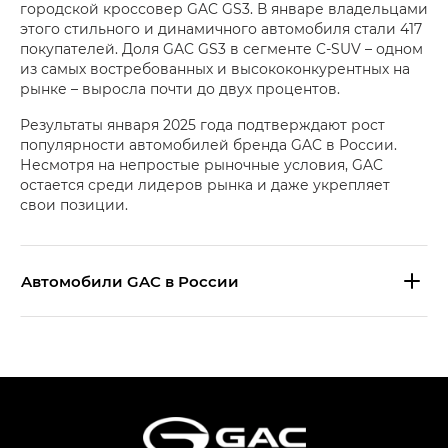
городской кроссовер GAC GS3. В январе владельцами
этого стильного и динамичного автомобиля стали 417
покупателей. Доля GAC GS3 в сегменте C‑SUV – одном
из самых востребованных и высококонкурентных на
рынке – выросла почти до двух процентов.
Результаты января 2025 года подтверждают рост
популярности автомобилей бренда GAC в России.
Несмотря на непростые рыночные условия, GAC
остается среди лидеров рынка и даже укрепляет
свои позиции.
Aвтомобили GAC в России
S9 — Эс 9 (S9) в комплектации
Эс Икс ПРЕМИУМ — SX PREMIUM
S7 — Эс 7 (S7) в комплектациях
Эс Икс ПРЕМИУМ — SX PREMIUM, Эс Тэ — ST