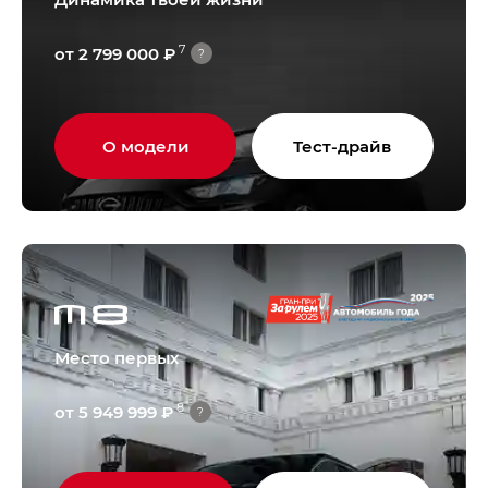
7
от 2 799 000 ₽
?
О модели
Тест-драйв
Место первых
8
от 5 949 999 ₽
?