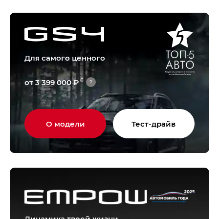
Для самого ценного
6
от 3 399 000 ₽
?
О модели
Тест-драйв
Динамика твоей жизни