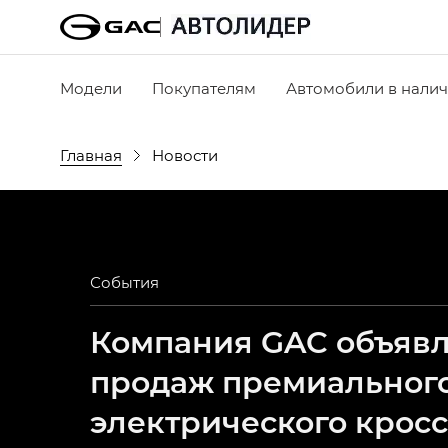
Модели
Покупателям
Автомобили в нали
Главная
Новости
События
Компания GAC объявля
продаж премиальног
электрического крос