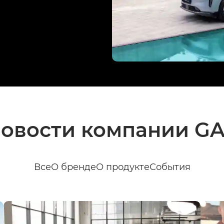
овости компании G
Все
О бренде
О продукте
События