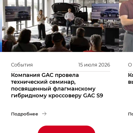
События
15
июля
2026
О
Компания GAC провела
К
технический семинар,
в
посвященный флагманскому
гибридному кроссоверу GAC S9
Подробнее
П