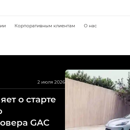
чии
Корпоративным клиентам
О нас
2 июля 2026
ет о старте
о
совера GAC