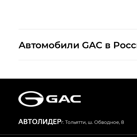
Aвтомобили GAC в Рос
S9 — Эс 9 (S9) в комплектации Эс Икс 
S7 — Эс 7 (S7) в комплектациях Эс Икс П
HYPTEC HT — Хайптек Эйч Ти (HYPTEC H
AION V — Айон Ви в комплектациях Экс 
г. Тольятти, ш. Обводное, 8
GS8 — Джи Эс 8 (GS8) в комплектациях 
GL