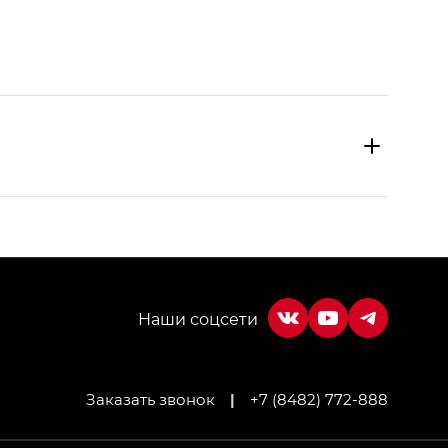
Заказать звонок
|
+7 (8482) 772-888
МИУМ — GX PREMIUM, Джи Эти — GT, Джи Эль —