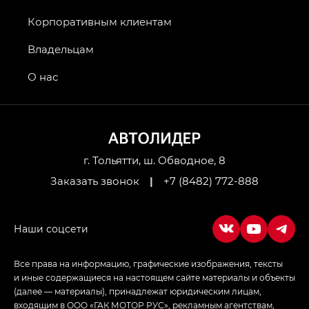
Джи Икс ПРЕМИУМ — GX PREMIUM, Джи Эти —
GT, Джи Эль — GL
Корпоративным клиентам
GS4 — Джи Эс 4 (GS4) в комплектациях Джи Би
Владельцам
Передний привод — GB 2WD, Джи Би Полный
привод — GB AWD, Джи Эль Полный привод —
О нас
GL AWD
M8 — Эм 8 (M8) в комплектациях Джи Эль — GL,
Джи Ти — GT, Джи Икс — GX,
Джи Икс ПРЕМИУМ — GX PREMIUM, ЛАУНЖ —
LOUNGE
г. Тольятти, ш. Обводное, 8
Заказать звонок
|
+7 (8482) 772-888
Empow — Эмпау (Empow) в комплектации
Джи Эс — GS, Джи Эль с элементы экстерьера
в спортивном стиле — GL
(S-Style)
Все права на информацию, графические изображения, тексты
и иные содержащиеся на настоящем сайте материалы и объекты
(далее — материалы), принадлежат юридическим лицам,
входящим в ООО «ГАК МОТОР РУС», рекламным агентствам,